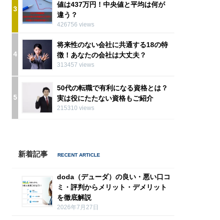
値は437万円！中央値と平均は何が
3
違う？
426756 views
将来性のない会社に共通する18の特
4
徴！あなたの会社は大丈夫？
313457 views
50代の転職で有利になる資格とは？
5
実は役にたたない資格もご紹介
215310 views
新着記事
doda（デューダ）の良い・悪い口コ
ミ・評判からメリット・デメリット
を徹底解説
2026年7月27日