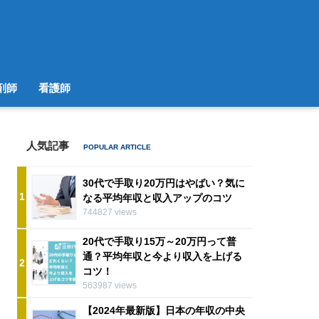
剤師
看護師
人気記事
30代で手取り20万円はやばい？気に
1
なる平均年収と収入アップのコツ
744827 views
20代で手取り15万～20万円って普
通？平均年収と今より収入を上げる
2
コツ！
563987 views
【2024年最新版】日本の年収の中央