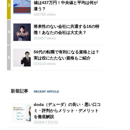
値は437万円！中央値と平均は何が
3
違う？
426756 views
将来性のない会社に共通する18の特
4
徴！あなたの会社は大丈夫？
313457 views
50代の転職で有利になる資格とは？
5
実は役にたたない資格もご紹介
215310 views
新着記事
doda（デューダ）の良い・悪い口コ
ミ・評判からメリット・デメリット
を徹底解説
2026年7月27日