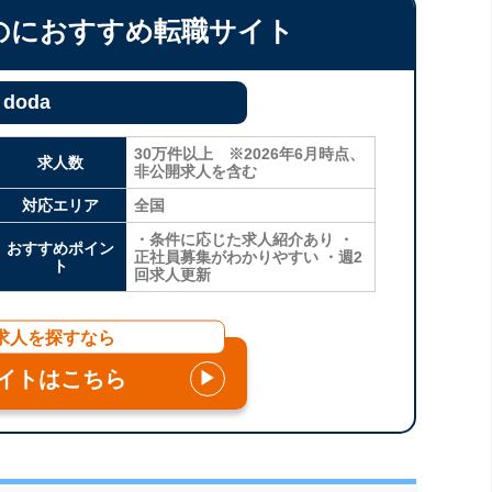
のにおすすめ転職サイト
doda
30万件以上 ※2026年6月時点、
求人数
非公開求人を含む
対応エリア
全国
・条件に応じた求人紹介あり ・
おすすめポイン
正社員募集がわかりやすい ・週2
ト
回求人更新
求人を探すなら
イトはこちら
▶