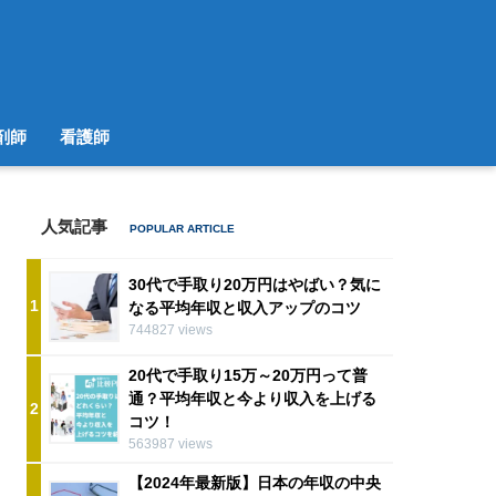
剤師
看護師
人気記事
30代で手取り20万円はやばい？気に
1
なる平均年収と収入アップのコツ
744827 views
20代で手取り15万～20万円って普
通？平均年収と今より収入を上げる
2
コツ！
563987 views
【2024年最新版】日本の年収の中央