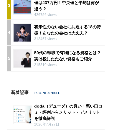
値は437万円！中央値と平均は何が
3
違う？
426756 views
将来性のない会社に共通する18の特
4
徴！あなたの会社は大丈夫？
313457 views
50代の転職で有利になる資格とは？
5
実は役にたたない資格もご紹介
215310 views
新着記事
doda（デューダ）の良い・悪い口コ
ミ・評判からメリット・デメリット
を徹底解説
2026年7月27日