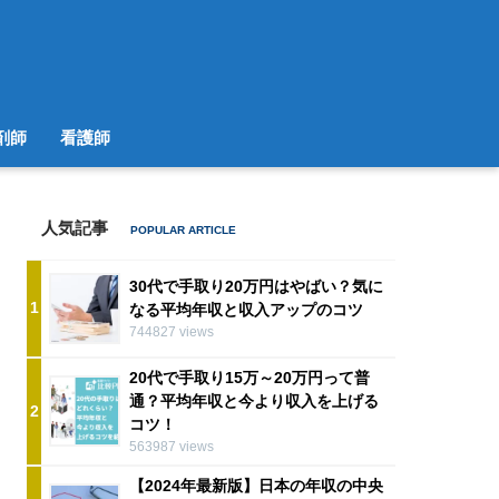
剤師
看護師
人気記事
30代で手取り20万円はやばい？気に
1
なる平均年収と収入アップのコツ
744827 views
20代で手取り15万～20万円って普
通？平均年収と今より収入を上げる
2
コツ！
563987 views
【2024年最新版】日本の年収の中央