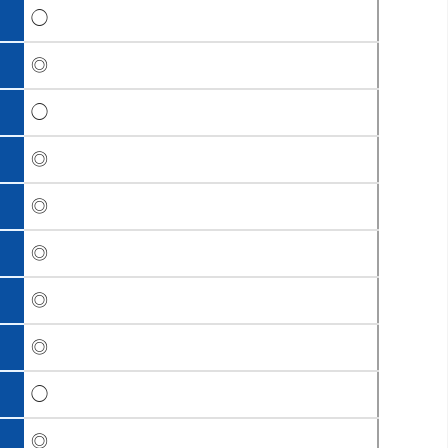
◯
◎
◯
◎
◎
◎
◎
◎
◯
◎