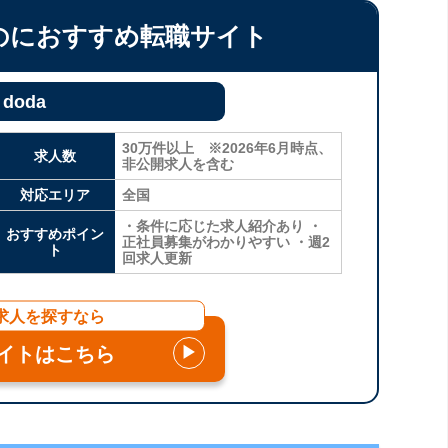
のにおすすめ転職サイト
doda
30万件以上 ※2026年6月時点、
求人数
非公開求人を含む
対応エリア
全国
・条件に応じた求人紹介あり ・
おすすめポイン
正社員募集がわかりやすい ・週2
ト
回求人更新
求人を探すなら
イトはこちら
▶