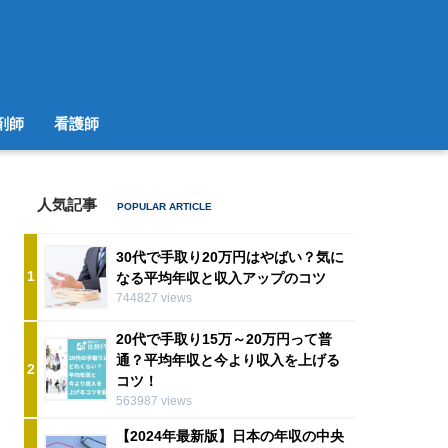
剤師
看護師
人気記事
30代で手取り20万円はやばい？気に
1
なる平均年収と収入アップのコツ
744827 views
20代で手取り15万～20万円って普
通？平均年収と今より収入を上げる
2
コツ！
563987 views
【2024年最新版】日本の年収の中央