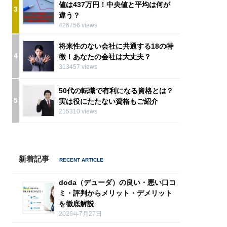
値は437万円！中央値と平均は何が
3
違う？
426756 views
将来性のない会社に共通する18の特
4
徴！あなたの会社は大丈夫？
313457 views
50代の転職で有利になる資格とは？
5
実は役にたたない資格もご紹介
215310 views
新着記事
doda（デューダ）の良い・悪い口コ
ミ・評判からメリット・デメリット
を徹底解説
2026年7月27日