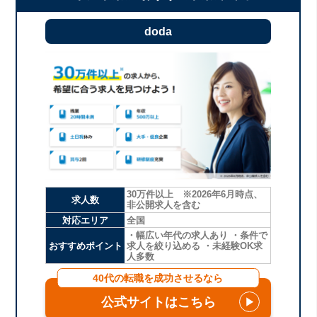
doda
30万件以上 ※2026年6月時点、
求人数
非公開求人を含む
対応エリア
全国
・幅広い年代の求人あり ・条件で
おすすめポイント
求人を絞り込める ・未経験OK求
人多数
40代の転職を成功させるなら
公式サイトはこちら
▶