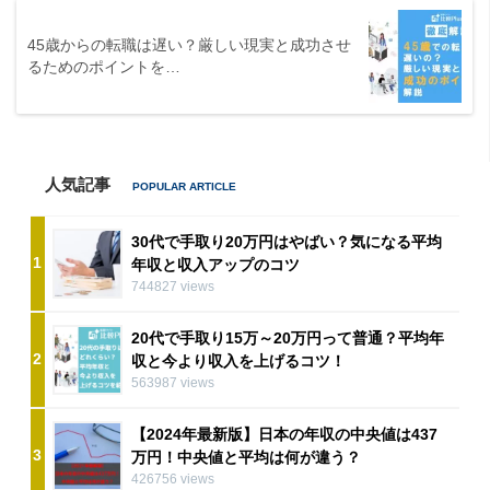
45歳からの転職は遅い？厳しい現実と成功させ
るためのポイントを…
人気記事
30代で手取り20万円はやばい？気になる平均
1
年収と収入アップのコツ
744827 views
20代で手取り15万～20万円って普通？平均年
2
収と今より収入を上げるコツ！
563987 views
【2024年最新版】日本の年収の中央値は437
3
万円！中央値と平均は何が違う？
426756 views