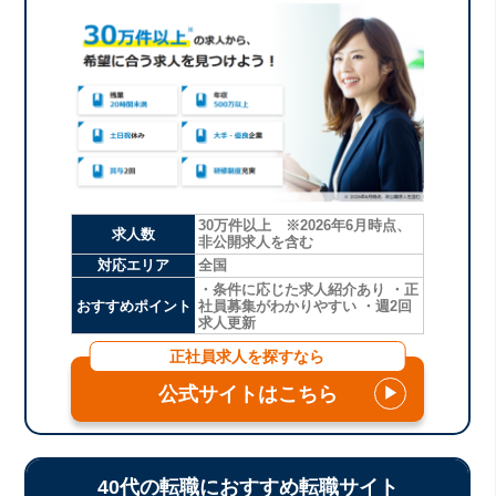
30万件以上 ※2026年6月時点、
求人数
非公開求人を含む
対応エリア
全国
・条件に応じた求人紹介あり ・正
おすすめポイント
社員募集がわかりやすい ・週2回
求人更新
正社員求人を探すなら
公式サイトはこちら
▶
40代の転職におすすめ転職サイト