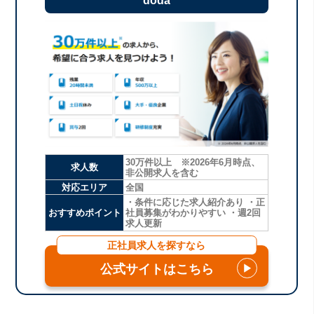
doda
30万件以上 ※2026年6月時点、
求人数
非公開求人を含む
対応エリア
全国
・条件に応じた求人紹介あり ・正
おすすめポイント
社員募集がわかりやすい ・週2回
求人更新
正社員求人を探すなら
公式サイトはこちら
▶