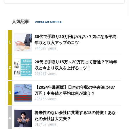
人気記事
30代で手取り20万円はやばい？気になる平均
1
年収と収入アップのコツ
744827 views
20代で手取り15万～20万円って普通？平均年
2
収と今より収入を上げるコツ！
563987 views
【2024年最新版】日本の年収の中央値は437
3
万円！中央値と平均は何が違う？
426756 views
将来性のない会社に共通する18の特徴！あな
4
たの会社は大丈夫？
313457 views