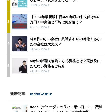
収と今より収入を上げるコツ！
563987 views
【2024年最新版】日本の年収の中央値は437
3
万円！中央値と平均は何が違う？
426756 views
将来性のない会社に共通する18の特徴！あな
4
たの会社は大丈夫？
313457 views
50代の転職で有利になる資格とは？実は役に
5
たたない資格もご紹介
215310 views
新着記事
doda（デューダ）の良い・悪い口コミ・評判