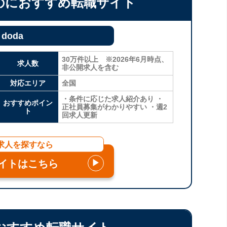
のにおすすめ転職サイト
doda
30万件以上 ※2026年6月時点、
求人数
非公開求人を含む
対応エリア
全国
・条件に応じた求人紹介あり ・
おすすめポイン
正社員募集がわかりやすい ・週2
ト
回求人更新
求人を探すなら
イトはこちら
▶