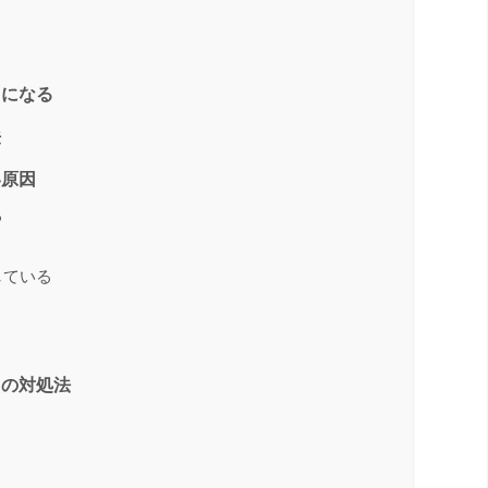
うになる
法
い原因
る
している
きの対処法