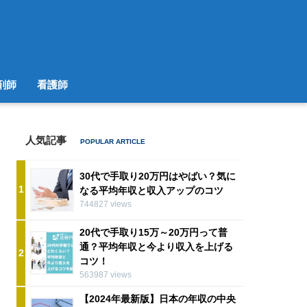
剤師
看護師
人気記事
30代で手取り20万円はやばい？気に
1
なる平均年収と収入アップのコツ
744827 views
20代で手取り15万～20万円って普
通？平均年収と今より収入を上げる
2
コツ！
563987 views
【2024年最新版】日本の年収の中央