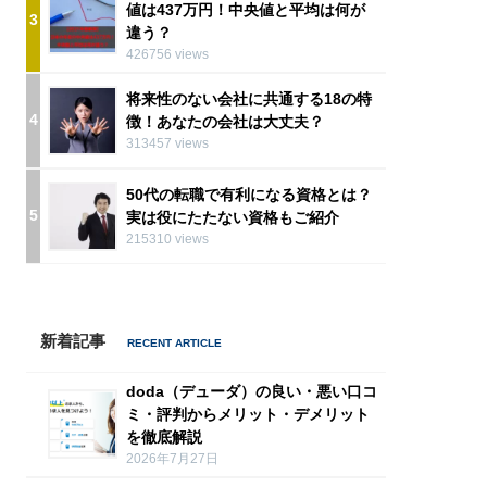
値は437万円！中央値と平均は何が
3
違う？
426756 views
将来性のない会社に共通する18の特
4
徴！あなたの会社は大丈夫？
313457 views
50代の転職で有利になる資格とは？
5
実は役にたたない資格もご紹介
215310 views
新着記事
doda（デューダ）の良い・悪い口コ
ミ・評判からメリット・デメリット
を徹底解説
2026年7月27日