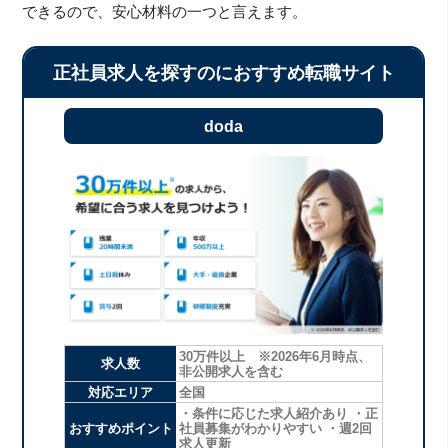
できるので、安心材料の一つと言えます。
正社員求人を探すのにおすすめ転職サイト
doda
30万件以上 ※2026年6月時点、
求人数
非公開求人を含む
対応エリア
全国
・条件に応じた求人紹介あり ・正
おすすめポイント
社員募集がわかりやすい ・週2回
求人更新