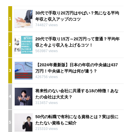
30代で手取り20万円はやばい？気になる平均
1
年収と収入アップのコツ
744827 views
20代で手取り15万～20万円って普通？平均年
2
収と今より収入を上げるコツ！
563987 views
【2024年最新版】日本の年収の中央値は437
3
万円！中央値と平均は何が違う？
426756 views
将来性のない会社に共通する18の特徴！あな
4
たの会社は大丈夫？
313457 views
50代の転職で有利になる資格とは？実は役に
5
たたない資格もご紹介
215310 views