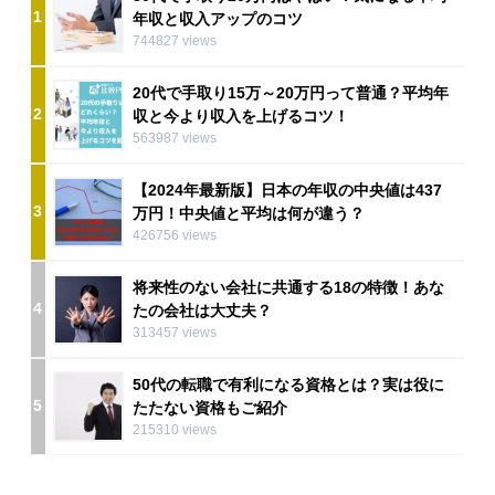
1
年収と収入アップのコツ
744827 views
20代で手取り15万～20万円って普通？平均年
2
収と今より収入を上げるコツ！
563987 views
【2024年最新版】日本の年収の中央値は437
3
万円！中央値と平均は何が違う？
426756 views
将来性のない会社に共通する18の特徴！あな
4
たの会社は大丈夫？
313457 views
50代の転職で有利になる資格とは？実は役に
5
たたない資格もご紹介
215310 views