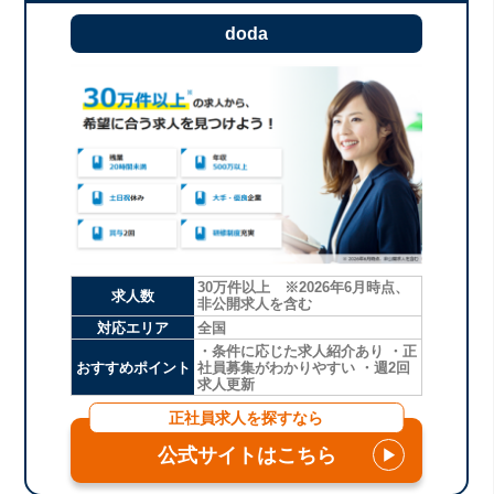
doda
30万件以上 ※2026年6月時点、
求人数
非公開求人を含む
対応エリア
全国
・条件に応じた求人紹介あり ・正
おすすめポイント
社員募集がわかりやすい ・週2回
求人更新
正社員求人を探すなら
公式サイトはこちら
▶