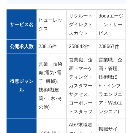
リクルート
dodaエージ
ヒューレッ
サービス名
ダイレクト
ェントサー
クス
スカウト
ビス
公開求人数
23816件
258842件
238667件
営業職、企
営業職、企
営業、技術
画・マーケ
画・管理、
職(電気･電
ティング・
技術職(S
得意ジャン
子･機械)、
カスタマー
E・インフ
ル
技術職(建
サクセス、
ラエンジニ
築･土木･そ
コーポレー
ア・Webエ
の他)
トスタッフ
ンジニア)
AIが求職者
転職サイ