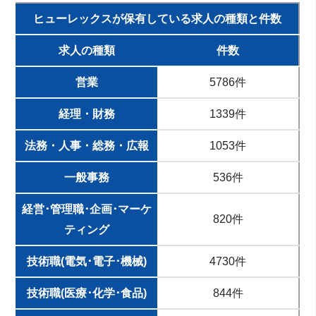
ヒューレックスが保有している求人の種類と件数
求人の種類
件数
営業
5786件
経理・財務
1339件
法務・人事・総務・広報
1053件
一般事務
536件
経営･管理職･企画･マーケ
820件
ティング
技術職(電気･電子･機械)
4730件
技術職(医療･化学･食品)
844件