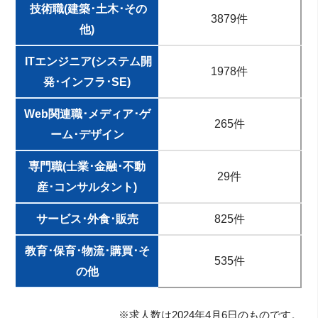
技術職(建築･土木･その
3879件
他)
ITエンジニア(システム開
1978件
発･インフラ･SE)
Web関連職･メディア･ゲ
265件
ーム･デザイン
専門職(士業･金融･不動
29件
産･コンサルタント)
サービス･外食･販売
825件
教育･保育･物流･購買･そ
535件
の他
※求人数は2024年4月6日のものです。