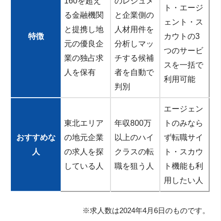
160を超え
のレジュメ
ト・エージ
る金融機関
と企業側の
ェント・ス
と提携し地
人材用件を
特徴
カウトの3
元の優良企
分析しマッ
つのサービ
業の独占求
チする候補
スを一括で
人を保有
者を自動で
利用可能
判別
エージェン
東北エリア
年収800万
トのみなら
おすすめな
の地元企業
以上のハイ
ず転職サイ
人
の求人を探
クラスの転
ト・スカウ
している人
職を狙う人
ト機能も利
用したい人
※求人数は2024年4月6日のものです。