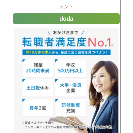
ェント
doda