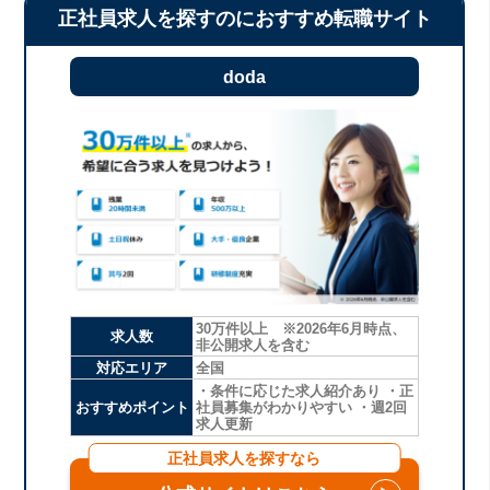
正社員求人を探すのにおすすめ転職サイト
doda
30万件以上 ※2026年6月時点、
求人数
非公開求人を含む
対応エリア
全国
・条件に応じた求人紹介あり ・正
おすすめポイント
社員募集がわかりやすい ・週2回
求人更新
正社員求人を探すなら