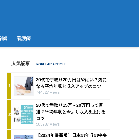
剤師
看護師
人気記事
30代で手取り20万円はやばい？気に
1
なる平均年収と収入アップのコツ
744827 views
20代で手取り15万～20万円って普
通？平均年収と今より収入を上げる
2
コツ！
563987 views
【2024年最新版】日本の年収の中央