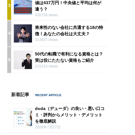
値は437万円！中央値と平均は何が
3
違う？
426756 views
将来性のない会社に共通する18の特
4
徴！あなたの会社は大丈夫？
313457 views
50代の転職で有利になる資格とは？
5
実は役にたたない資格もご紹介
215310 views
新着記事
doda（デューダ）の良い・悪い口コ
ミ・評判からメリット・デメリット
を徹底解説
2026年7月27日