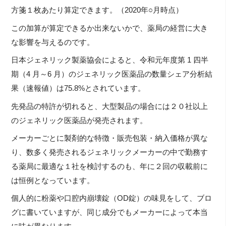
方箋１枚あたり算定できます。（2020年○月時点）
この加算が算定できるか出来ないかで、薬局の経営に大き
な影響を与えるのです。
日本ジェネリック製薬協会によると、令和元年度第 1 四半
期（4 月～6 月）のジェネリック医薬品の数量シェア分析結
果（速報値）は75.8%とされています。
先発品の特許が切れると、大型製品の場合には２０社以上
のジェネリック医薬品が発売されます。
メーカーごとに製剤的な特徴・販売包装・納入価格が異な
り、数多く発売されるジェネリックメーカーの中で勤務す
る薬局に最適な１社を検討するのも、年に２回の収載前に
は恒例となっています。
個人的に粉薬や口腔内崩壊錠（OD錠）の味見をして、ブロ
グに書いていますが、同じ成分でもメーカーによって本当