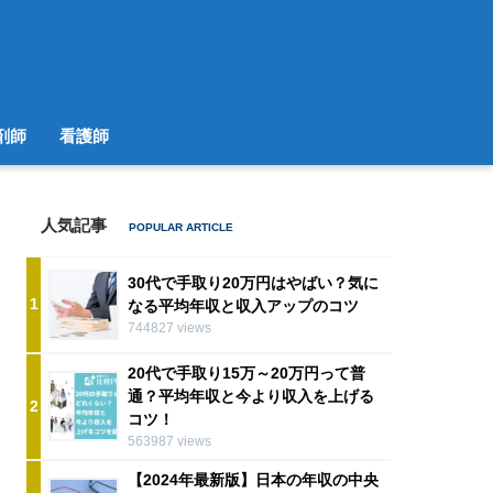
剤師
看護師
人気記事
30代で手取り20万円はやばい？気に
1
なる平均年収と収入アップのコツ
744827 views
20代で手取り15万～20万円って普
通？平均年収と今より収入を上げる
2
コツ！
563987 views
【2024年最新版】日本の年収の中央