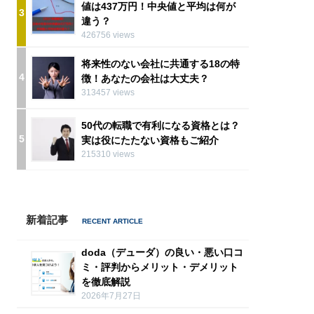
値は437万円！中央値と平均は何が
3
違う？
426756 views
将来性のない会社に共通する18の特
4
徴！あなたの会社は大丈夫？
313457 views
50代の転職で有利になる資格とは？
5
実は役にたたない資格もご紹介
215310 views
新着記事
doda（デューダ）の良い・悪い口コ
ミ・評判からメリット・デメリット
を徹底解説
2026年7月27日