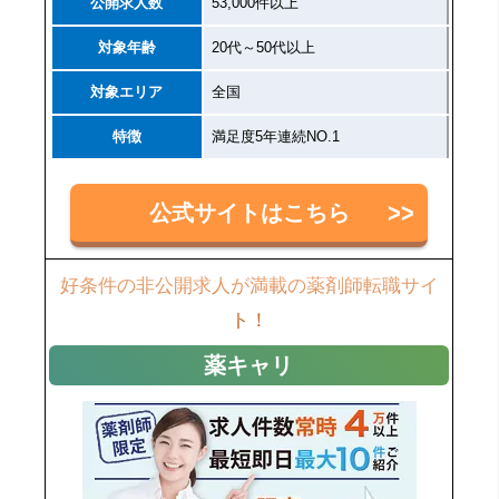
公開求人数
53,000件以上
対象年齢
20代～50代以上
対象エリア
全国
特徴
満足度5年連続NO.1
公式サイトはこちら
好条件の非公開求人が満載の薬剤師転職サイ
ト！
薬キャリ