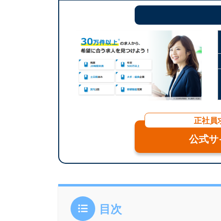
正社員
公式サ
目次