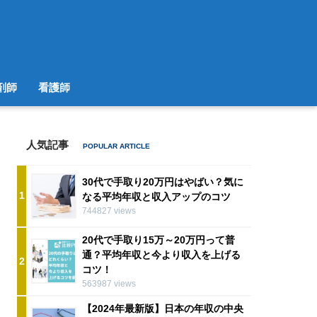
剤師
看護師
人気記事
30代で手取り20万円はやばい？気に
1
なる平均年収と収入アップのコツ
744827 views
20代で手取り15万～20万円って普
通？平均年収と今より収入を上げる
2
コツ！
563987 views
【2024年最新版】日本の年収の中央