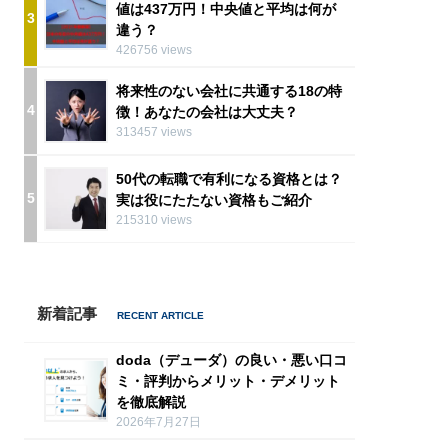
値は437万円！中央値と平均は何が
3
違う？
426756 views
将来性のない会社に共通する18の特
4
徴！あなたの会社は大丈夫？
313457 views
50代の転職で有利になる資格とは？
5
実は役にたたない資格もご紹介
215310 views
新着記事
doda（デューダ）の良い・悪い口コ
ミ・評判からメリット・デメリット
を徹底解説
2026年7月27日