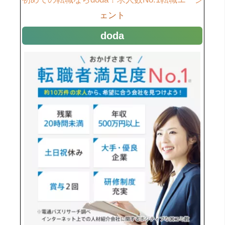
ェント
doda