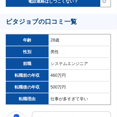
電話連絡はしつこくない？
◎
ピタジョブの口コミ一覧
年齢
28歳
性別
男性
前職
システムエンジニア
転職前の年収
460万円
転職後の年収
500万円
転職理由
仕事が多すぎて辛い