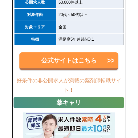
公開求人数
53,000件以上
対象年齢
20代～50代以上
対象エリア
全国
特徴
満足度5年連続NO.1
公式サイトはこちら
好条件の非公開求人が満載の薬剤師転職サイ
ト！
薬キャリ