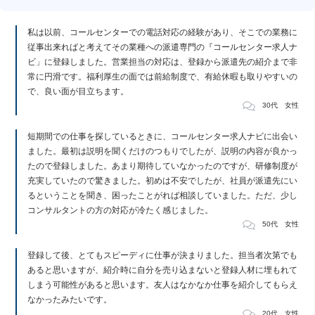
私は以前、コールセンターでの電話対応の経験があり、そこでの業務に
従事出来ればと考えてその業種への派遣専門の『コールセンター求人ナ
ビ」に登録しました。営業担当の対応は、登録から派遣先の紹介まで非
常に円滑です。福利厚生の面では前給制度で、有給休暇も取りやすいの
で、良い面が目立ちます。
30代 女性
短期間での仕事を探しているときに、コールセンター求人ナビに出会い
ました。最初は説明を聞くだけのつもりでしたが、説明の内容が良かっ
たので登録しました。あまり期待していなかったのですが、研修制度が
充実していたので驚きました。初めは不安でしたが、社員が派遣先にい
るということを聞き、困ったことがれば相談していました。ただ、少し
コンサルタントの方の対応が冷たく感じました。
50代 女性
登録して後、とてもスピーディに仕事が決まりました。担当者次第でも
あると思いますが、紹介時に自分を売り込まないと登録人材に埋もれて
しまう可能性があると思います。友人はなかなか仕事を紹介してもらえ
なかったみたいです。
20代 女性