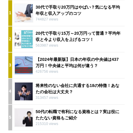
30代で手取り20万円はやばい？気になる平均
1
年収と収入アップのコツ
744827 views
20代で手取り15万～20万円って普通？平均年
2
収と今より収入を上げるコツ！
563987 views
【2024年最新版】日本の年収の中央値は437
3
万円！中央値と平均は何が違う？
426756 views
将来性のない会社に共通する18の特徴！あな
4
たの会社は大丈夫？
313457 views
50代の転職で有利になる資格とは？実は役に
5
たたない資格もご紹介
215310 views