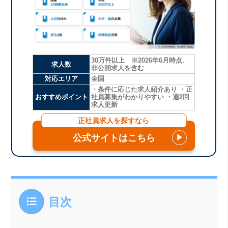
30万件以上 ※2026年6月時点、
求人数
非公開求人を含む
対応エリア
全国
・条件に応じた求人紹介あり ・正
おすすめポイント
社員募集がわかりやすい ・週2回
求人更新
正社員求人を探すなら
公式サイトはこちら
▶
目次