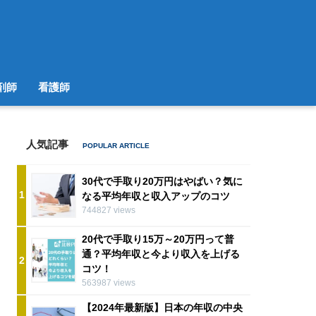
剤師
看護師
人気記事
30代で手取り20万円はやばい？気に
1
なる平均年収と収入アップのコツ
744827 views
20代で手取り15万～20万円って普
通？平均年収と今より収入を上げる
2
コツ！
563987 views
【2024年最新版】日本の年収の中央