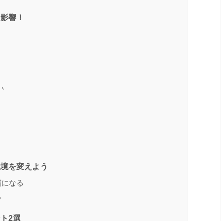
も影響！
い
環境を変えよう
慣になる
る
ト2選