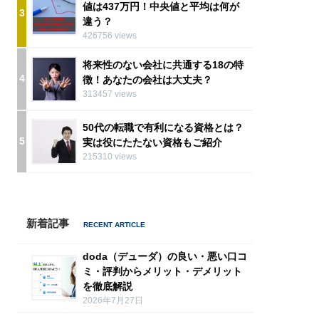
値は437万円！中央値と平均は何が
3
違う？
426756 views
将来性のない会社に共通する18の特
4
徴！あなたの会社は大丈夫？
313457 views
50代の転職で有利になる資格とは？
5
実は役にたたない資格もご紹介
215310 views
新着記事
doda（デューダ）の良い・悪い口コ
ミ・評判からメリット・デメリット
を徹底解説
2026年7月27日