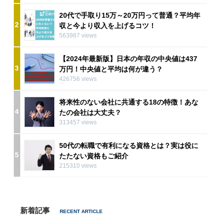
20代で手取り15万～20万円って普通？平均年
2
収と今より収入を上げるコツ！
563987 views
【2024年最新版】日本の年収の中央値は437
3
万円！中央値と平均は何が違う？
426756 views
将来性のない会社に共通する18の特徴！あな
4
たの会社は大丈夫？
313457 views
50代の転職で有利になる資格とは？実は役に
5
たたない資格もご紹介
215310 views
新着記事