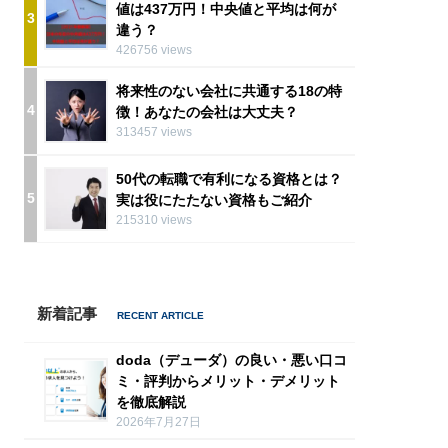
値は437万円！中央値と平均は何が
3
違う？
426756 views
将来性のない会社に共通する18の特
4
徴！あなたの会社は大丈夫？
313457 views
50代の転職で有利になる資格とは？
5
実は役にたたない資格もご紹介
215310 views
新着記事
doda（デューダ）の良い・悪い口コ
ミ・評判からメリット・デメリット
を徹底解説
2026年7月27日