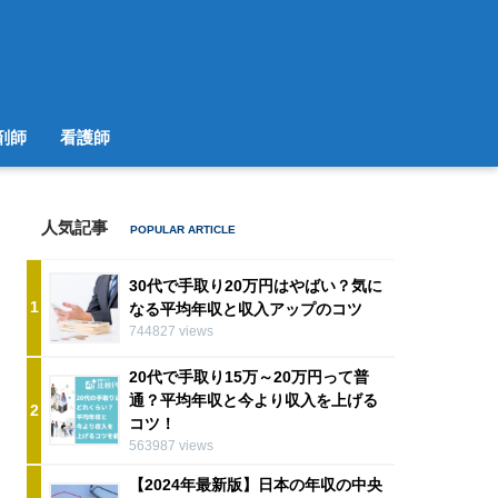
剤師
看護師
人気記事
30代で手取り20万円はやばい？気に
1
なる平均年収と収入アップのコツ
744827 views
20代で手取り15万～20万円って普
通？平均年収と今より収入を上げる
2
コツ！
563987 views
【2024年最新版】日本の年収の中央