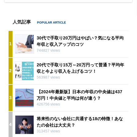
人気記事
30代で手取り20万円はやばい？気になる平均
1
年収と収入アップのコツ
744827 views
20代で手取り15万～20万円って普通？平均年
2
収と今より収入を上げるコツ！
563987 views
【2024年最新版】日本の年収の中央値は437
3
万円！中央値と平均は何が違う？
426756 views
将来性のない会社に共通する18の特徴！あな
4
たの会社は大丈夫？
313457 views