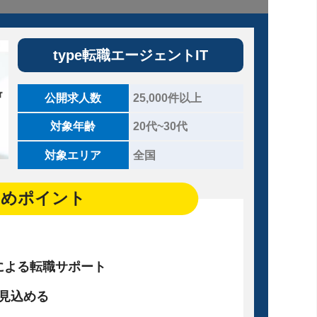
type転職エージェントIT
公開求人数
25,000件以上
対象年齢
20代~30代
対象エリア
全国
すめポイント
による転職サポート
が見込める