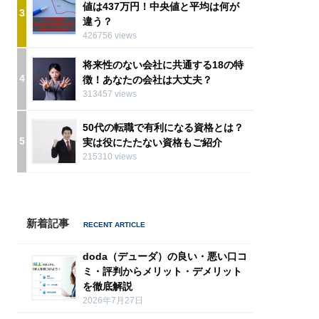
値は437万円！中央値と平均は何が
3
違う？
426756 views
将来性のない会社に共通する18の特
4
徴！あなたの会社は大丈夫？
313457 views
50代の転職で有利になる資格とは？
5
実は役にたたない資格もご紹介
215310 views
新着記事
doda（デューダ）の良い・悪い口コ
ミ・評判からメリット・デメリット
を徹底解説
2026年7月27日