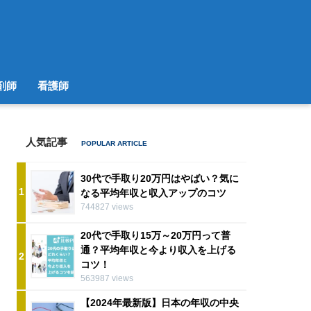
剤師
看護師
人気記事
30代で手取り20万円はやばい？気に
1
なる平均年収と収入アップのコツ
744827 views
20代で手取り15万～20万円って普
通？平均年収と今より収入を上げる
2
コツ！
563987 views
【2024年最新版】日本の年収の中央