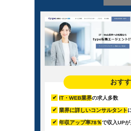
おす
IT・WEB業界
の求人多数
業界に詳しいコンサルタント
年収アップ率78％
で収入UP