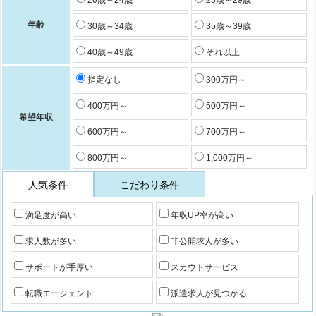
20歳～24歳
25歳～29歳
年齢
30歳～34歳
35歳～39歳
40歳～49歳
それ以上
指定なし
300万円～
400万円～
500万円～
希望年収
600万円～
700万円～
800万円～
1,000万円～
人気条件
こだわり条件
満足度が高い
年収UP率が高い
求人数が多い
非公開求人が多い
サポートが手厚い
スカウトサービス
転職エージェント
派遣求人が見つかる