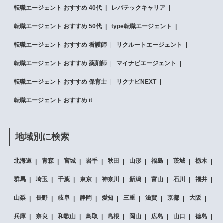
転職エージェント おすすめ 40代
レバテックキャリア
転職エージェント おすすめ 50代
type転職エージェント
転職エージェント おすすめ 看護師
リクルートエージェント
転職エージェント おすすめ 薬剤師
マイナビエージェント
転職エージェント おすすめ 保育士
リクナビNEXT
転職エージェント おすすめ it
地域別に検索
北海道
青森
宮城
岩手
秋田
山形
福島
茨城
栃木
群馬
埼玉
千葉
東京
神奈川
新潟
富山
石川
福井
山梨
長野
岐阜
静岡
愛知
三重
滋賀
京都
大阪
兵庫
奈良
和歌山
鳥取
島根
岡山
広島
山口
徳島