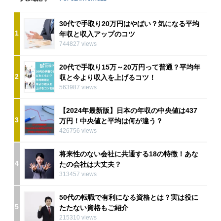
30代で手取り20万円はやばい？気になる平均
1
年収と収入アップのコツ
744827 views
20代で手取り15万～20万円って普通？平均年
2
収と今より収入を上げるコツ！
563987 views
【2024年最新版】日本の年収の中央値は437
3
万円！中央値と平均は何が違う？
426756 views
将来性のない会社に共通する18の特徴！あな
4
たの会社は大丈夫？
313457 views
50代の転職で有利になる資格とは？実は役に
5
たたない資格もご紹介
215310 views