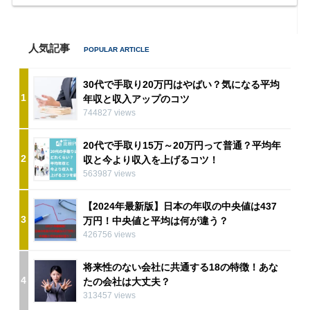
人気記事
30代で手取り20万円はやばい？気になる平均
1
年収と収入アップのコツ
744827 views
20代で手取り15万～20万円って普通？平均年
2
収と今より収入を上げるコツ！
563987 views
【2024年最新版】日本の年収の中央値は437
3
万円！中央値と平均は何が違う？
426756 views
将来性のない会社に共通する18の特徴！あな
4
たの会社は大丈夫？
313457 views