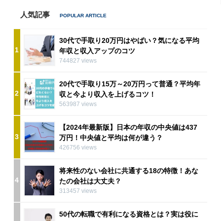
人気記事
30代で手取り20万円はやばい？気になる平均
1
年収と収入アップのコツ
744827 views
20代で手取り15万～20万円って普通？平均年
2
収と今より収入を上げるコツ！
563987 views
【2024年最新版】日本の年収の中央値は437
3
万円！中央値と平均は何が違う？
426756 views
将来性のない会社に共通する18の特徴！あな
4
たの会社は大丈夫？
313457 views
50代の転職で有利になる資格とは？実は役に