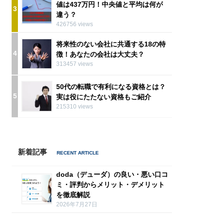
値は437万円！中央値と平均は何が
3
違う？
426756 views
将来性のない会社に共通する18の特
4
徴！あなたの会社は大丈夫？
313457 views
50代の転職で有利になる資格とは？
5
実は役にたたない資格もご紹介
215310 views
新着記事
doda（デューダ）の良い・悪い口コ
ミ・評判からメリット・デメリット
を徹底解説
2026年7月27日