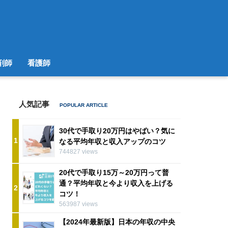
剤師
看護師
人気記事
30代で手取り20万円はやばい？気に
1
なる平均年収と収入アップのコツ
744827 views
20代で手取り15万～20万円って普
通？平均年収と今より収入を上げる
2
コツ！
563987 views
【2024年最新版】日本の年収の中央