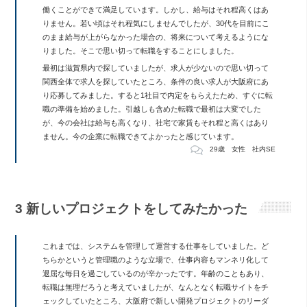
働くことができて満足しています。しかし、給与はそれ程高くはあ
りません。若い頃はそれ程気にしませんでしたが、30代を目前にこ
のまま給与が上がらなかった場合の、将来について考えるようにな
りました。そこで思い切って転職をすることにしました。
最初は滋賀県内で探していましたが、求人が少ないので思い切って
関西全体で求人を探していたところ、条件の良い求人が大阪府にあ
り応募してみました。すると1社目で内定をもらえたため、すぐに転
職の準備を始めました。引越しも含めた転職で最初は大変でした
が、今の会社は給与も高くなり、社宅で家賃もそれ程と高くはあり
ません。今の企業に転職できてよかったと感じています。
29歳 女性 社内SE
3 新しいプロジェクトをしてみたかった
これまでは、システムを管理して運営する仕事をしていました。ど
ちらかというと管理職のような立場で、仕事内容もマンネリ化して
退屈な毎日を過ごしているのが辛かったです。年齢のこともあり、
転職は無理だろうと考えていましたが、なんとなく転職サイトをチ
ェックしていたところ、大阪府で新しい開発プロジェクトのリーダ