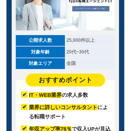
公開求人数
25,000件以上
対象年齢
20代~30代
対象エリア
全国
おすすめポイント
IT・WEB業界
の求人多数
業界に詳しいコンサルタント
によ
る転職サポート
年収アップ率78％
で収入UPが見込