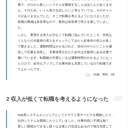
務で、ゼロから新しいシステムを構築することはほとんどありませ
ん。そのため、いくら実力を試したいと考えていても、そのチャン
スがありませんでした。そこで転職を考えるようになりましたが、
前職の職場は奈良県なので、最初は奈良県で求人を探していまし
た。
しかし、希望する求人が少なくて転職に悩んでいたところ、何気な
くとなりの大阪府の求人をチェックしてみたら好条件の求人が多く
て驚きました。通勤時間はかかるけれど、自分のやりたいことを優
先して応募を決意し、見事採用されたため今は大阪府にある企業で
働いています。転職後の不満といえば通勤時間がかかるようになっ
ただけで、給与もアップして仕事内容も充実しているので転職でき
てよかったです。
26歳 男性 SE
2 収入が低くて転職を考えるようになった
web系システムエンジニアとしてクラウド系サービスを構築したり、
社内システムを開発したりしていました。仕事内容に不満は無く、
新しい開発ができるし様々な企業との交流もあるので毎日充実して