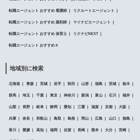
転職エージェント おすすめ 看護師
リクルートエージェント
転職エージェント おすすめ 薬剤師
マイナビエージェント
転職エージェント おすすめ 保育士
リクナビNEXT
転職エージェント おすすめ it
地域別に検索
北海道
青森
宮城
岩手
秋田
山形
福島
茨城
栃木
群馬
埼玉
千葉
東京
神奈川
新潟
富山
石川
福井
山梨
長野
岐阜
静岡
愛知
三重
滋賀
京都
大阪
兵庫
奈良
和歌山
鳥取
島根
岡山
広島
山口
徳島
香川
愛媛
高知
福岡
佐賀
長崎
熊本
大分
宮崎