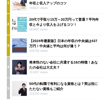
1
年収と収入アップのコツ
744827 views
20代で手取り15万～20万円って普通？平均年
2
収と今より収入を上げるコツ！
563987 views
【2024年最新版】日本の年収の中央値は437
3
万円！中央値と平均は何が違う？
426756 views
将来性のない会社に共通する18の特徴！あな
4
たの会社は大丈夫？
313457 views
50代の転職で有利になる資格とは？実は役に
5
たたない資格もご紹介
215310 views