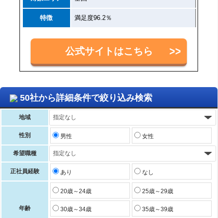
特徴
満足度96.2％
公式サイトはこちら
50社から詳細条件で絞り込み検索
地域
性別
男性
女性
希望職種
正社員経験
あり
なし
20歳～24歳
25歳～29歳
年齢
30歳～34歳
35歳～39歳