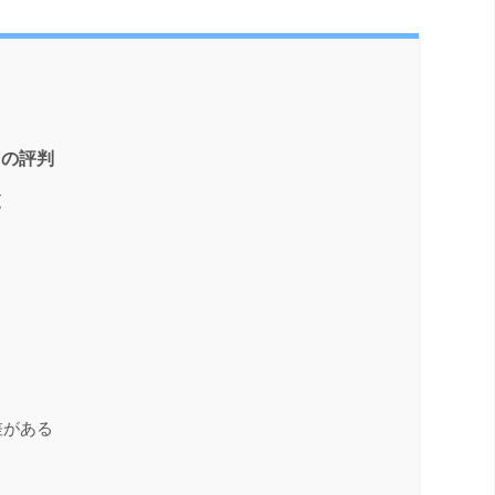
クの評判
覧
ト
差がある