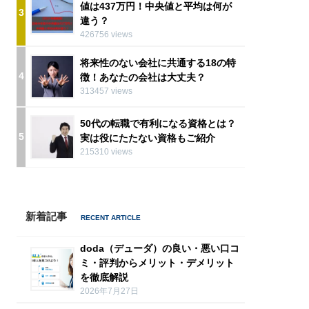
値は437万円！中央値と平均は何が
3
違う？
426756 views
将来性のない会社に共通する18の特
4
徴！あなたの会社は大丈夫？
313457 views
50代の転職で有利になる資格とは？
5
実は役にたたない資格もご紹介
215310 views
新着記事
doda（デューダ）の良い・悪い口コ
ミ・評判からメリット・デメリット
を徹底解説
2026年7月27日