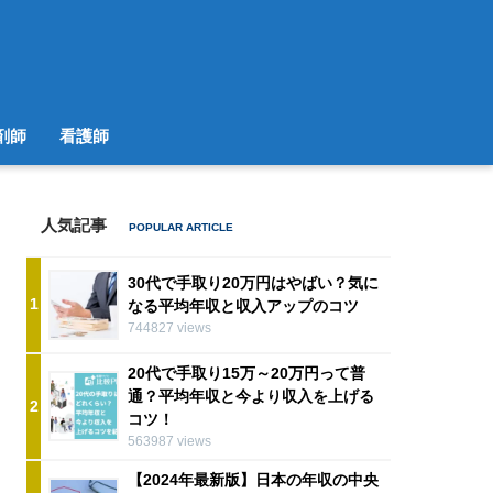
剤師
看護師
人気記事
30代で手取り20万円はやばい？気に
1
なる平均年収と収入アップのコツ
744827 views
20代で手取り15万～20万円って普
通？平均年収と今より収入を上げる
2
コツ！
563987 views
【2024年最新版】日本の年収の中央