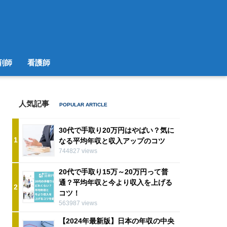
剤師
看護師
人気記事
30代で手取り20万円はやばい？気に
1
なる平均年収と収入アップのコツ
744827 views
20代で手取り15万～20万円って普
通？平均年収と今より収入を上げる
2
コツ！
563987 views
【2024年最新版】日本の年収の中央