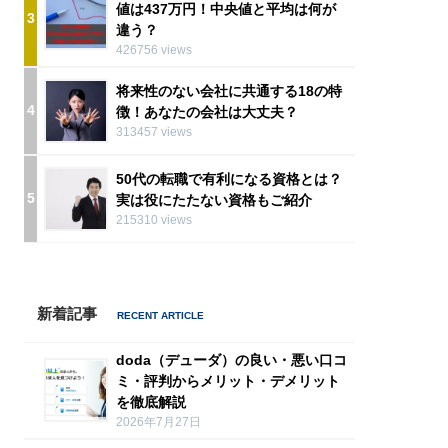
値は437万円！中央値と平均は何が
3
違う？
426756 views
将来性のない会社に共通する18の特
4
徴！あなたの会社は大丈夫？
313457 views
50代の転職で有利になる資格とは？
5
実は役にたたない資格もご紹介
215310 views
新着記事
doda（デューダ）の良い・悪い口コ
ミ・評判からメリット・デメリット
を徹底解説
2026年7月27日