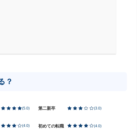
る？
第二新卒
(
5.0
)
(
3.0
)
初めての転職
(
4.0
)
(
4.0
)