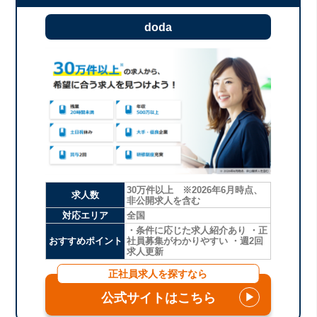
doda
30万件以上 ※2026年6月時点、
求人数
非公開求人を含む
対応エリア
全国
・条件に応じた求人紹介あり ・正
おすすめポイント
社員募集がわかりやすい ・週2回
求人更新
正社員求人を探すなら
公式サイトはこちら
▶