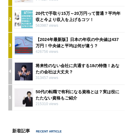
20代で手取り15万～20万円って普通？平均年
2
収と今より収入を上げるコツ！
563987 views
【2024年最新版】日本の年収の中央値は437
3
万円！中央値と平均は何が違う？
426756 views
将来性のない会社に共通する18の特徴！あな
4
たの会社は大丈夫？
313457 views
50代の転職で有利になる資格とは？実は役に
5
たたない資格もご紹介
215310 views
新着記事