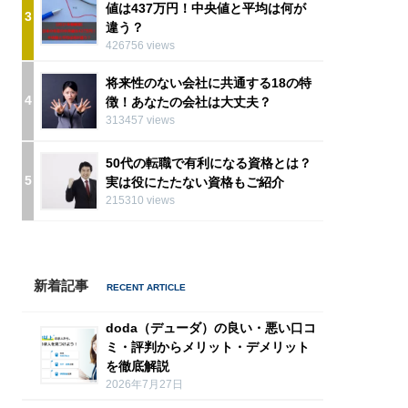
値は437万円！中央値と平均は何が
3
違う？
426756 views
将来性のない会社に共通する18の特
4
徴！あなたの会社は大丈夫？
313457 views
50代の転職で有利になる資格とは？
5
実は役にたたない資格もご紹介
215310 views
新着記事
doda（デューダ）の良い・悪い口コ
ミ・評判からメリット・デメリット
を徹底解説
2026年7月27日