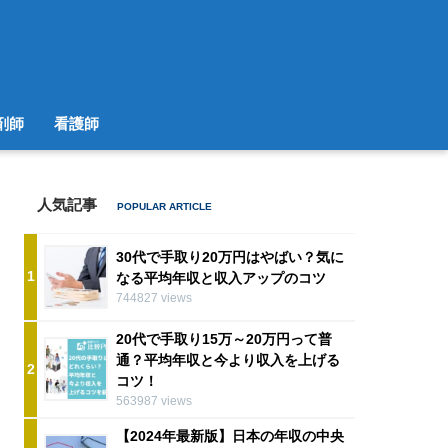
剤師
看護師
人気記事
30代で手取り20万円はやばい？気に
1
なる平均年収と収入アップのコツ
744827 views
20代で手取り15万～20万円って普
通？平均年収と今より収入を上げる
2
コツ！
563987 views
【2024年最新版】日本の年収の中央