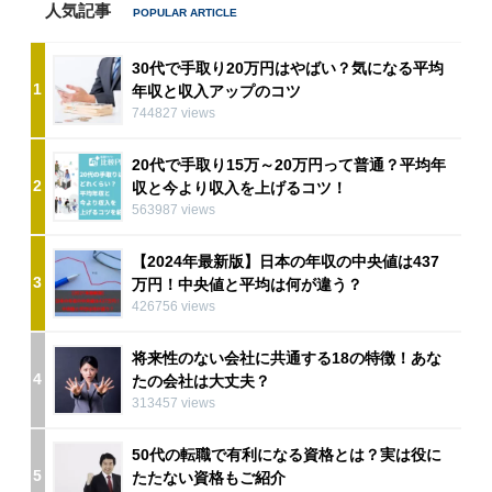
人気記事
30代で手取り20万円はやばい？気になる平均
1
年収と収入アップのコツ
744827 views
20代で手取り15万～20万円って普通？平均年
2
収と今より収入を上げるコツ！
563987 views
【2024年最新版】日本の年収の中央値は437
3
万円！中央値と平均は何が違う？
426756 views
将来性のない会社に共通する18の特徴！あな
4
たの会社は大丈夫？
313457 views
50代の転職で有利になる資格とは？実は役に
5
たたない資格もご紹介