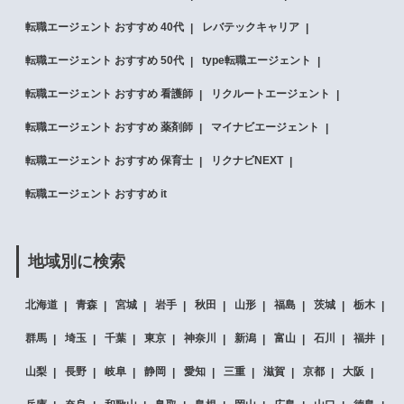
転職エージェント おすすめ 40代
レバテックキャリア
転職エージェント おすすめ 50代
type転職エージェント
転職エージェント おすすめ 看護師
リクルートエージェント
転職エージェント おすすめ 薬剤師
マイナビエージェント
転職エージェント おすすめ 保育士
リクナビNEXT
転職エージェント おすすめ it
地域別に検索
北海道
青森
宮城
岩手
秋田
山形
福島
茨城
栃木
群馬
埼玉
千葉
東京
神奈川
新潟
富山
石川
福井
山梨
長野
岐阜
静岡
愛知
三重
滋賀
京都
大阪