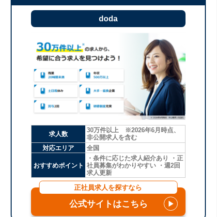
doda
30万件以上 ※2026年6月時点、
求人数
非公開求人を含む
対応エリア
全国
・条件に応じた求人紹介あり ・正
おすすめポイント
社員募集がわかりやすい ・週2回
求人更新
正社員求人を探すなら
公式サイトはこちら
▶