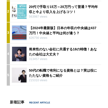
20代で手取り15万～20万円って普通？平均年
2
収と今より収入を上げるコツ！
563987 views
【2024年最新版】日本の年収の中央値は437
3
万円！中央値と平均は何が違う？
426756 views
将来性のない会社に共通する18の特徴！あな
4
たの会社は大丈夫？
313457 views
50代の転職で有利になる資格とは？実は役に
5
たたない資格もご紹介
215310 views
新着記事