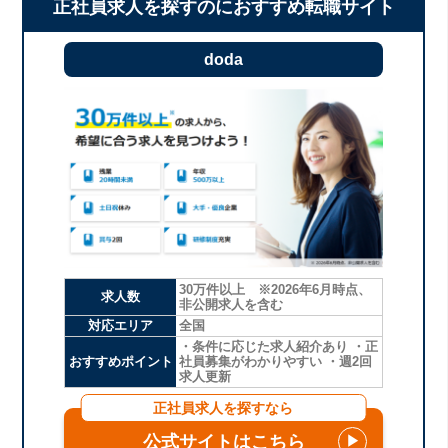
正社員求人を探すのにおすすめ転職サイト
doda
30万件以上 ※2026年6月時点、
求人数
非公開求人を含む
対応エリア
全国
・条件に応じた求人紹介あり ・正
おすすめポイント
社員募集がわかりやすい ・週2回
求人更新
正社員求人を探すなら
公式サイトはこちら
▶