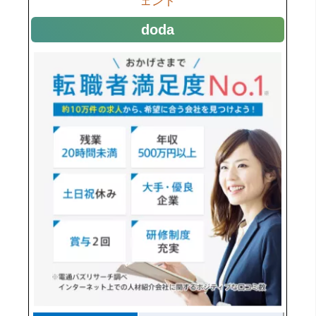
ェント
doda