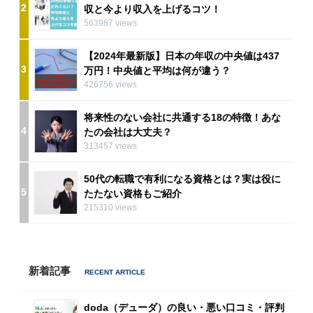
2
収と今より収入を上げるコツ！
563987 views
【2024年最新版】日本の年収の中央値は437
3
万円！中央値と平均は何が違う？
426756 views
将来性のない会社に共通する18の特徴！あな
4
たの会社は大丈夫？
313457 views
50代の転職で有利になる資格とは？実は役に
5
たたない資格もご紹介
215310 views
新着記事
doda（デューダ）の良い・悪い口コミ・評判