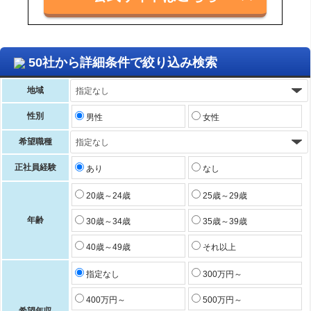
50社から詳細条件で絞り込み検索
地域
性別
男性
女性
希望職種
正社員経験
あり
なし
20歳～24歳
25歳～29歳
年齢
30歳～34歳
35歳～39歳
40歳～49歳
それ以上
指定なし
300万円～
400万円～
500万円～