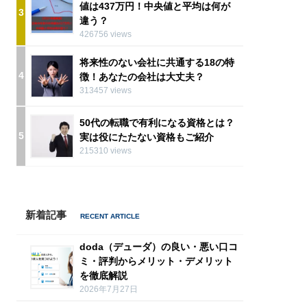
値は437万円！中央値と平均は何が
3
違う？
426756 views
将来性のない会社に共通する18の特
4
徴！あなたの会社は大丈夫？
313457 views
50代の転職で有利になる資格とは？
5
実は役にたたない資格もご紹介
215310 views
新着記事
doda（デューダ）の良い・悪い口コ
ミ・評判からメリット・デメリット
を徹底解説
2026年7月27日