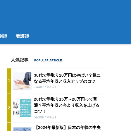
剤師
看護師
人気記事
30代で手取り20万円はやばい？気に
1
なる平均年収と収入アップのコツ
744827 views
20代で手取り15万～20万円って普
通？平均年収と今より収入を上げる
2
コツ！
563987 views
【2024年最新版】日本の年収の中央