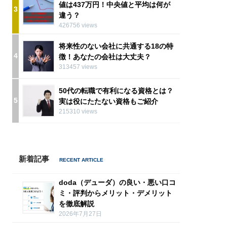
値は437万円！中央値と平均は何が
3
違う？
426756 views
将来性のない会社に共通する18の特
4
徴！あなたの会社は大丈夫？
313457 views
50代の転職で有利になる資格とは？
5
実は役にたたない資格もご紹介
215310 views
新着記事
doda（デューダ）の良い・悪い口コ
ミ・評判からメリット・デメリット
を徹底解説
2026年7月27日