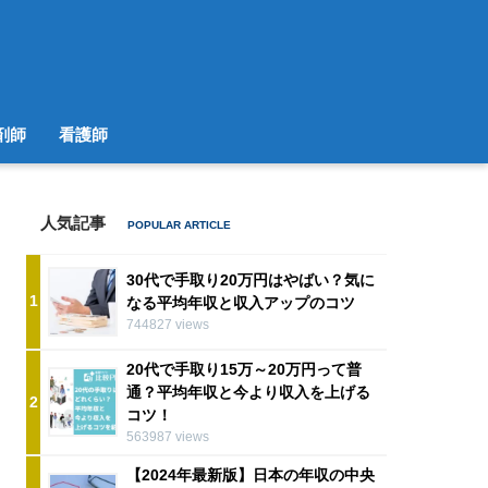
剤師
看護師
人気記事
30代で手取り20万円はやばい？気に
1
なる平均年収と収入アップのコツ
744827 views
20代で手取り15万～20万円って普
通？平均年収と今より収入を上げる
2
コツ！
563987 views
【2024年最新版】日本の年収の中央