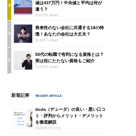
値は437万円！中央値と平均は何が
3
違う？
426756 views
将来性のない会社に共通する18の特
4
徴！あなたの会社は大丈夫？
313457 views
50代の転職で有利になる資格とは？
5
実は役にたたない資格もご紹介
215310 views
新着記事
doda（デューダ）の良い・悪い口コ
ミ・評判からメリット・デメリット
を徹底解説
2026年7月27日