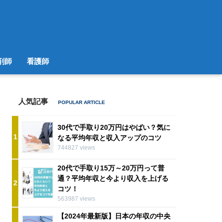
剤師
看護師
人気記事
30代で手取り20万円はやばい？気に
1
なる平均年収と収入アップのコツ
744827 views
20代で手取り15万～20万円って普
通？平均年収と今より収入を上げる
2
コツ！
563987 views
【2024年最新版】日本の年収の中央