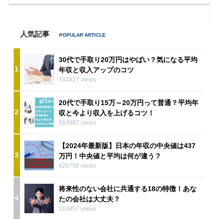
人気記事
30代で手取り20万円はやばい？気になる平均
1
年収と収入アップのコツ
744827 views
20代で手取り15万～20万円って普通？平均年
2
収と今より収入を上げるコツ！
563987 views
【2024年最新版】日本の年収の中央値は437
3
万円！中央値と平均は何が違う？
426756 views
将来性のない会社に共通する18の特徴！あな
4
たの会社は大丈夫？
313457 views