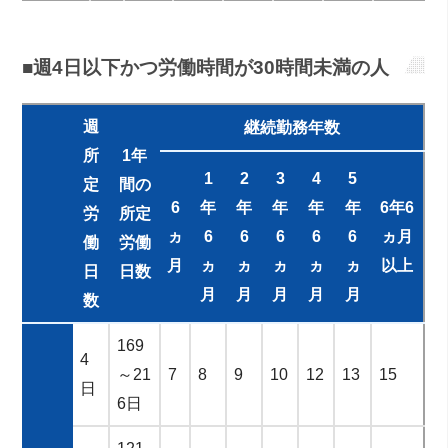
■週4日以下かつ労働時間が30時間未満の人
週
継続勤務年数
所
1年
1
2
3
4
5
定
間の
6
年
年
年
年
年
6年6
労
所定
ヵ
6
6
6
6
6
ヵ月
働
労働
月
ヵ
ヵ
ヵ
ヵ
ヵ
以上
日
日数
月
月
月
月
月
数
169
4
～21
7
8
9
10
12
13
15
日
6日