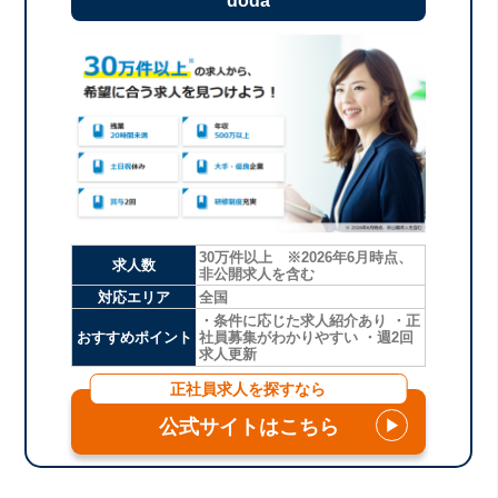
doda
30万件以上 ※2026年6月時点、
求人数
非公開求人を含む
対応エリア
全国
・条件に応じた求人紹介あり ・正
おすすめポイント
社員募集がわかりやすい ・週2回
求人更新
正社員求人を探すなら
公式サイトはこちら
▶